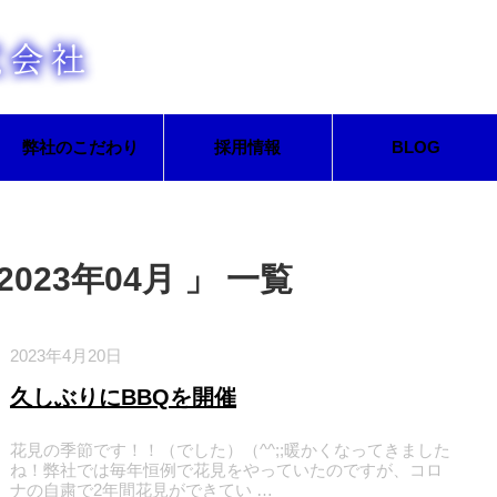
弊社のこだわり
採用情報
BLOG
023年04月 」 一覧
2023年4月20日
久しぶりにBBQを開催
花見の季節です！！（でした）（^^;;暖かくなってきました
ね！弊社では毎年恒例で花見をやっていたのですが、コロ
ナの自粛で2年間花見ができてい …